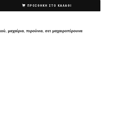
ΠΡΟΣΘΉΚΗ ΣΤΟ ΚΑΛΆΘΙ
κού
,
μαχαίρια
,
πιρούνια
,
σετ μαχαιροπίρουνα